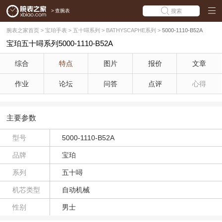
>
查腕表
搜索
腕表之家首页
>
宝珀手表
>
五十噚系列
>
BATHYSCAPHE系列
>
5000-1110-B52A
宝珀五十噚系列5000-1110-B52A
综合
特点
图片
报价
文章
作业
论坛
问答
点评
心得
主要参数
型号
5000-1110-B52A
品牌
宝珀
系列
五十噚
机芯类型
自动机械
性别
男士