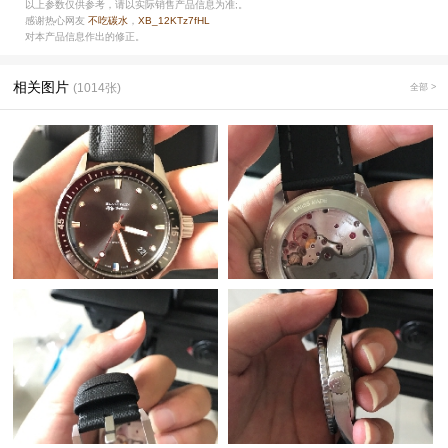
以上参数仅供参考，请以实际销售产品信息为准;。
感谢热心网友
不吃碳水
，
XB_12KTz7fHL
对本产品信息作出的修正。
相关图片
(1014张)
全部 >