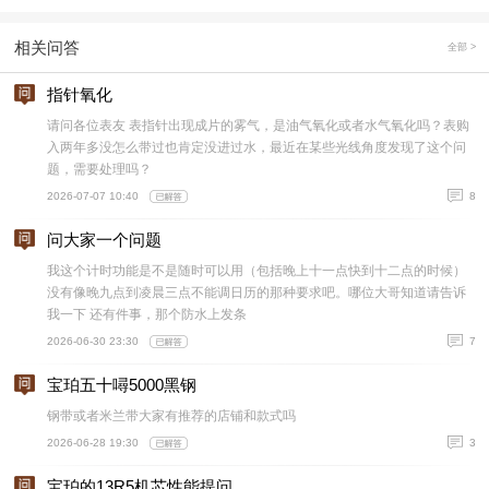
相关问答
全部 >
指针氧化
请问各位表友 表指针出现成片的雾气，是油气氧化或者水气氧化吗？表购
入两年多没怎么带过也肯定没进过水，最近在某些光线角度发现了这个问
题，需要处理吗？
2026-07-07 10:40
8
问大家一个问题
我这个计时功能是不是随时可以用（包括晚上十一点快到十二点的时候）
没有像晚九点到凌晨三点不能调日历的那种要求吧。哪位大哥知道请告诉
我一下 还有件事，那个防水上发条
2026-06-30 23:30
7
宝珀五十噚5000黑钢
钢带或者米兰带大家有推荐的店铺和款式吗
2026-06-28 19:30
3
宝珀的13R5机芯性能提问