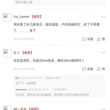
我163都入😁
Ice_Lemon
【推荐】
周末看了好几家表店，都没感觉。不经意瞄到它，好了不用看
了。。。。拿下
回复
赞
2021-03-03 16:52
红卜
【推荐】
实在是漂亮，但是43mm的表，腕径16cm能带吗？
回复
赞
2021-01-25 19:39
红卜
福建厦门网友
2021-01-26 23:47
买下了，很满意
广东肇庆网友
zamorano
2024-05-31 00:26
可以得，我也是16.3的腕周。觉得带上来完全能hold得住
94一朵花
【推荐】