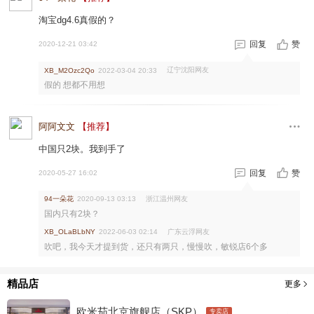
淘宝dg4.6真假的？
回复
赞
2020-12-21 03:42
辽宁沈阳网友
XB_M2Ozc2Qo
2022-03-04 20:33
假的 想都不用想
阿阿文文
【推荐】
中国只2块。我到手了
回复
赞
2020-05-27 16:02
94一朵花
浙江温州网友
2020-09-13 03:13
国内只有2块？
广东云浮网友
XB_OLaBLbNY
2022-06-03 02:14
吹吧，我今天才提到货，还只有两只，慢慢吹，敏锐店6个多
精品店
更多
欧米茄北京旗舰店（SKP）
专卖店