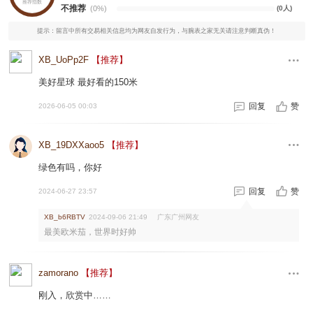
推荐指数
不推荐
(0%)
(0人)
提示：留言中所有交易相关信息均为网友自发行为，与腕表之家无关请注意判断真伪！
XB_UoPp2F
【推荐】
美好星球 最好看的150米
回复
赞
2026-06-05 00:03
XB_19DXXaoo5
【推荐】
绿色有吗，你好
回复
赞
2024-06-27 23:57
广东广州网友
XB_b6RBTV
2024-09-06 21:49
最美欧米茄，世界时好帅
zamorano
【推荐】
刚入，欣赏中……