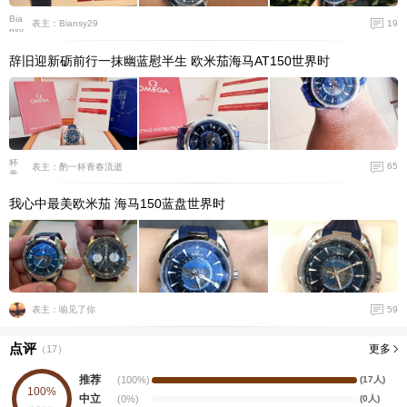
19
表主：Biansy29
辞旧迎新砺前行一抹幽蓝慰半生 欧米茄海马AT150世界时
65
表主：酌一杯青春流逝
我心中最美欧米茄 海马150蓝盘世界时
59
表主：喻见了你
点评
更多
（
17
）
推荐
(100%)
(17人)
100%
中立
(0%)
(0人)