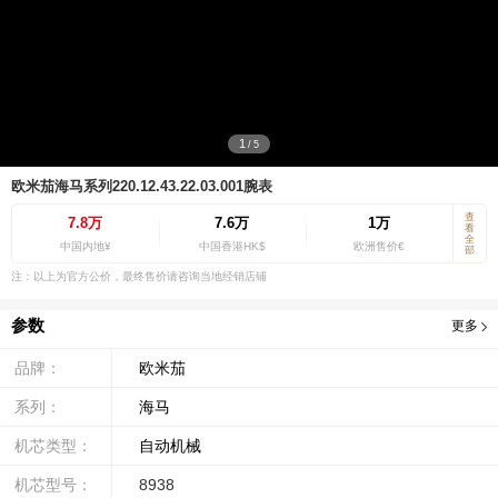
1
/
5
欧米茄海马系列220.12.43.22.03.001腕表
查
7.8万
7.6万
1万
看
全
中国内地¥
中国香港HK$
欧洲售价€
部
注：以上为官方公价，最终售价请咨询当地经销店铺
参数
更多
品牌：
欧米茄
系列：
海马
机芯类型：
自动机械
机芯型号：
8938