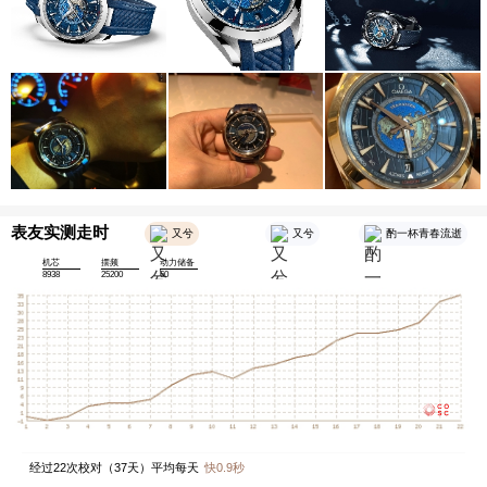
表友实测走时
又兮
又兮
酌一杯青春流逝
机芯
摆频
动力储备
8938
25200
60
经过
22
次校对（
37
天）平均每天
快
0.9
秒