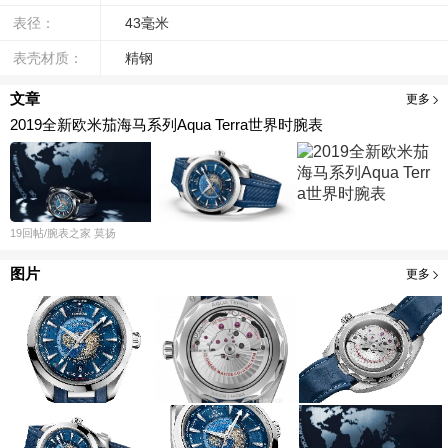
表径：
43毫米
表壳材质：
精钢
文章
更多
2019全新欧米茄海马系列Aqua Terra世界时腕表
19
回帖
/腕表之家
莫扬
图片
更多