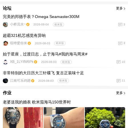
论坛
更多
完美的邦德手表？Omega Seamaster300M
小桥流水~
3
2026-08-04
欧米茄
超霸321机芯感觉有异响
喧哗爱你米
3
2026-08-03
欧米茄
始于星座，过渡日志，止于海马#我的海马周末#
XB_1LYifW6Pk
10
2026-08-03
欧米茄
非常特别的大日历大三针碟飞 复古正装味十足
江南可乐鸡翅
11
2026-08-03
欧米茄
作业
更多
老婆送我的婚表 欧米茄海马150世界时