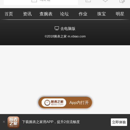
首页
资讯
查腕表
论坛
作业
珠宝
明星
去电脑版
©2018腕表之家 m.xbiao.com
App内打开
下载腕表之家用APP，提升2倍流畅度
立即体验