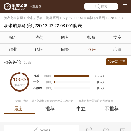
>
查腕表
搜索
腕表之家首页
>
欧米茄手表
>
海马系列
>
AQUA TERRA 150米腕表系列
>
220.12.43.22.03.001
欧米茄海马系列220.12.43.22.03.001腕表
综合
特点
图片
报价
文章
作业
论坛
问答
点评
心得
相关评论
我来写点评
(17条)
推荐
(100%)
(17人)
100%
中立
(0%)
(0人)
推荐指数
不推荐
(0%)
(0人)
提示：留言中所有交易相关信息均为网友自发行为，与腕表之家无关请注意判断真伪！
最新
推荐
中立
不推荐
写评论