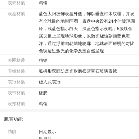
表壳材质
精钢
表盘材质
蓝色太阳纹饰表盘外侧⁠，饰以垂直柚木纹理⁠，并设
有全球目⁠的地时区圈⁠；表盘中央设有24小时玻璃圆
环⁠，浅蓝色指示白天⁠，深蓝色指示夜晚⁠；5级钛金
属夹板上呈现地球影像⁠，以激光烧蚀刻画蓝色海
洋⁠，通过浮雕勾勒陆地轮廓，地球表面鲜明⁠的对比
色调透过激光⁠的化学反应自然呈现
表圈材质
精钢
表镜材质
弧拱形双面防反光耐磨损蓝宝石玻璃表镜
表冠材质
旋入式表冠
表带材质
橡胶
表扣材质
精钢
腕表功能
功能
日期显示