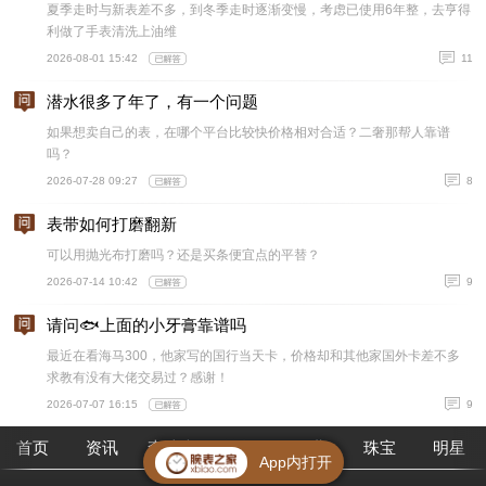
夏季走时与新表差不多，到冬季走时逐渐变慢，考虑已使用6年整，去亨得
利做了手表清洗上油维
2026-08-01 15:42
11
潜水很多了年了，有一个问题
如果想卖自己的表，在哪个平台比较快价格相对合适？二奢那帮人靠谱
吗？
2026-07-28 09:27
8
表带如何打磨翻新
可以用抛光布打磨吗？还是买条便宜点的平替？
2026-07-14 10:42
9
请问🐟上面的小牙膏靠谱吗
最近在看海马300，他家写的国行当天卡，价格却和其他家国外卡差不多
求教有没有大佬交易过？感谢！
2026-07-07 16:15
9
首页
资讯
查腕表
论坛
作业
珠宝
明星
App内打开