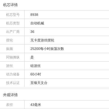
机芯详情
机芯型号
8938
机芯类型
自动机械
出产厂商
36
摆轮
无卡度游丝摆轮
振频
25200每小时振荡次数
同轴擒纵
是
游丝
硅游丝
动力储备
60小时
技术认证
至臻天文台
外观详情
表径
43毫米