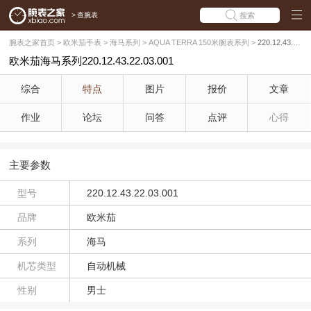
>
查腕表
搜索
腕表之家首页
>
欧米茄手表
>
海马系列
>
AQUA TERRA 150米腕表系列
>
220.12.43.22.03.001
欧米茄海马系列220.12.43.22.03.001
综合
特点
图片
报价
文章
作业
论坛
问答
点评
心得
主要参数
型号
220.12.43.22.03.001
品牌
欧米茄
系列
海马
机芯类型
自动机械
性别
男士