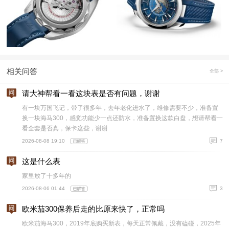
相关问答
全部 >
请大神帮看一看这块表是否有问题，谢谢
有一块万国飞记，带了很多年，去年老化进水了，维修需要不少，准备置
换一块海马300，感觉功能少一点还防水，准备置换这款白盘，想请帮看一
看全套是否真，保卡这些，谢谢
2026-08-08 19:10
7
这是什么表
家里放了十多年的
2026-08-06 01:44
3
欧米茄300保养后走的比原来快了，正常吗
欧米茄海马300，2019年底购买新表，每天正常佩戴，没有磕碰，2025年