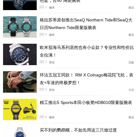
色蓝，云50”陶瓷腕表
2
编译
新品
格拉苏蒂原创推出SeaQ Northern Tide和SeaQ大
日历Northern Tide限量版腕表
3
编译
新品
欧米茄海马系列居然也有小众款？专业性和性价比
全拉满！
7
原创
品鉴
环法五冠王同款！ RM X Colnago梅花陀飞轮，表
友+车迷的终极梦想！
3
原创
文化
精工推出5 Sports本田小板凳HDB010限量版腕表
6
编译
新品
买不到的鹦鹉螺，不如先用这三只做过渡