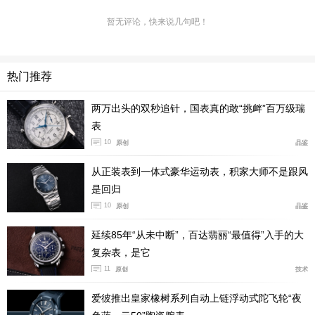
自动机芯，3点钟位置设日期显示，9点钟位置设小秒盘。
蓝色的表盘只有6、12点数字时标，在3点钟和9点钟分别
暂无评论，快来说几句吧！
开设了日历窗和小秒针。不少表友认为评价奢华腕表不能
单纯以所谓效率或技术来评比，也需要兼顾不可或缺的特
热门推荐
色和文化背景，正如沛纳海其中一项实用功能表冠护桥，
这也代表着一种传承。
两万出头的双秒追针，国表真的敢“挑衅”百万级瑞
表
结语：
小三针表采用的小秒针设计不仅更适合超薄腕表的
10
原创
品鉴
制造，并且在简约风格的同时带有与众不同的气质。正如
这三款风格不同的小三针腕表，欧米茄的儒雅气质万国表
从正装表到一体式豪华运动表，积家大师不是跟风
的老钱风沛纳海的休闲运动，可以适配于你的不同生活场
是回归
10
景任意切换。
原创
品鉴
延续85年“从未中断”，百达翡丽“最值得”入手的大
复杂表，是它
11
原创
技术
爱彼推出皇家橡树系列自动上链浮动式陀飞轮“夜