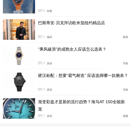
0
转载
巴斯蒂安·贝克拜访欧米茄纽约精品店
产品型号:PAM01370
1
编译
新闻
国内公价:￥61900
“乘风破浪”的成熟女人应该怎么选表？
腕表直径:40毫米
机芯类型:自动机械
2
原创
导购
机芯型号:P.900
硬汉标配：想要“霸气耐造” 应该选择哪一款腕表？
表壳材质:AISI 316L磨砂精钢
防水深度:100米
3
原创
导购
表款详情：
https://www.xbiao.com/panerai/95091/
渐变彩盘才是新的流行趋势？海马AT 150全能新
腕表点评：
沛纳海庐米诺系列PAM01370腕表配备蓝色太
宠
阳放射饰纹，适合日常佩戴略带一些运动的感觉。附夜光
7
原创
视频
阿拉伯数字及小时标示。腕表内部采用的是沛纳海P.900