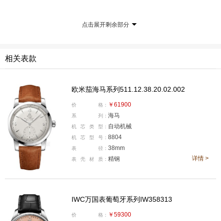
点击展开剩余部分
相关表款
产品型号:IW358313
国内公价:￥59300
欧米茄海马系列511.12.38.20.02.002
腕表直径:40.4毫米
￥61900
价
格：
表壳厚度:12.4毫米
海马
系
列：
机芯类型:自动机械
自动机械
机
芯
类
型：
机芯型号:82200
8804
机
芯
型
号：
38mm
表
径：
表壳材质:精钢
详情 >
精钢
表
壳
材
质：
防水深度:30米
表款详情：
https://www.xbiao.com/iwc/95934/
IWC万国表葡萄牙系列IW358313
腕表点评：
IWC万国表葡萄牙系列IW358313腕表采用标
志性的葡萄牙系列设计，首先让人眼前一亮的三文鱼色表
￥59300
价
格：