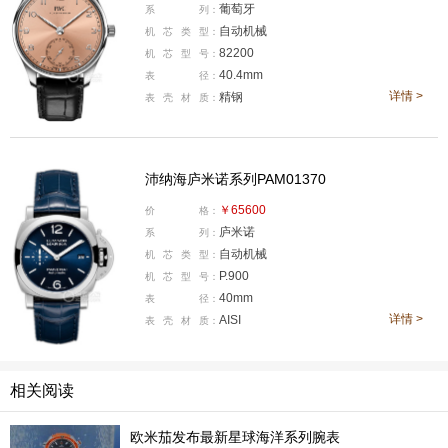
葡萄牙
系
列：
盘，配合简约的IWC葡萄牙系列腕表设计和精致的太阳纹
自动机械
机
芯
类
型：
饰，呈现精致简洁的外观的同时又能展现腕表的完美色
82200
机
芯
型
号：
泽。此外搭配黑色鳄鱼皮表带搭配蝴蝶式折叠表扣，奠定
40.4mm
表
径：
了这款腕表的颜值基础，优雅老钱风的感觉扑面而来。腕
详情 >
精钢
表
壳
材
质：
表采用精钢制作壳体，尺寸为40.4毫米，厚度为12.4毫
米，修饰上侧面拉丝，正面抛光交替。机芯方面其搭载一
沛纳海庐米诺系列PAM01370
枚自产82200型机芯，给配82系机芯，同时装配有勒顿自
动上链系统，上链效率优异，并使用耐磨的氧化锆陶瓷零
￥65600
价
格：
庐米诺
系
列：
部件，满链可提供60小时动储。
自动机械
机
芯
类
型：
P.900
沛纳海庐米诺系列PAM01370
腕表
机
芯
型
号：
40mm
表
径：
详情 >
AISI
表
壳
材
质：
相关阅读
欧米茄发布最新星球海洋系列腕表