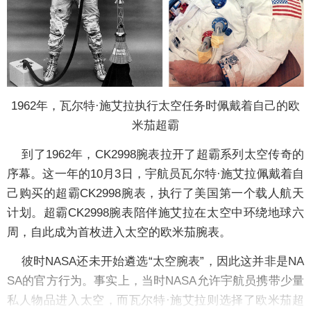
1962年，瓦尔特·施艾拉执行太空任务时佩戴着自己的欧
米茄超霸
到了1962年，CK2998腕表拉开了超霸系列太空传奇的
序幕。这一年的10月3日，宇航员瓦尔特·施艾拉佩戴着自
己购买的超霸CK2998腕表，执行了美国第一个载人航天
计划。超霸CK2998腕表陪伴施艾拉在太空中环绕地球六
周，
自此成为首枚进入太空的欧米茄腕表
。
彼时NASA还未开始遴选“太空腕表”，因此这并非是NA
SA的官方行为。事实上，当时NASA允许宇航员携带少量
私人物品进入太空，而瓦尔特·施艾拉则选择了欧米茄超