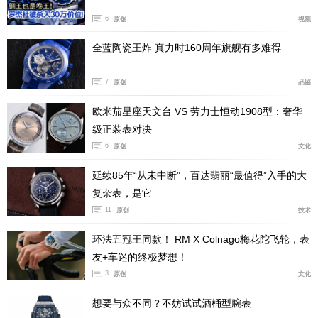
6
原创
视频
全蓝陶瓷王炸 真力时160周年旗舰有多难得
7
原创
品鉴
我们姑且称其为现代款超霸CK2998腕表，这只表与历
欧米茄星座天文台 VS 劳力士恒动1908型：奢华
史原型的契合度非常高，同时又加入了更先进的材质和技
级正装表对决
术。现代款超霸CK2998腕表采用精钢材质，表壳直径延
6
原创
文化
续历史版的39.7毫米，厚度13.4毫米，具备50米防水深
延续85年“从未中断”，百达翡丽“最值得”入手的大
度。腕表正面以及表冠经过抛光，表壳侧面以拉丝工艺处
复杂表，是它
理，呈现出细腻的质感。
11
原创
技术
环法五冠王同款！ RM X Colnago梅花陀飞轮，表
友+车迷的终极梦想！
3
原创
文化
想要与众不同？不妨试试酒桶型腕表