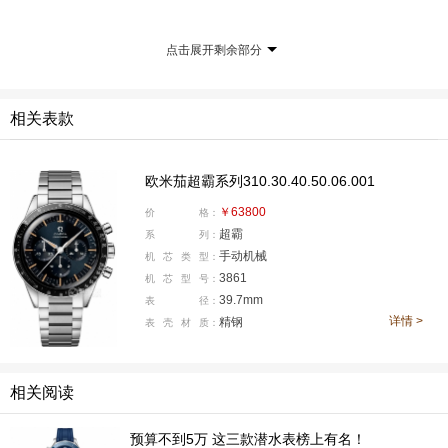
霸CK2998腕表作为“重要搭档”。更戏剧性地是，欧米茄在
当时甚至都不知道自家的手表居然进了太空。
点击展开剩余部分
作为“欧米茄首款太空表”，CK2998腕表对超霸系列以
及欧米茄品牌都有着不可或缺的影响。
相关表款
欧米茄超霸系列310.30.40.50.06.001
￥63800
价
格：
超霸
系
列：
手动机械
机
芯
类
型：
3861
机
芯
型
号：
39.7mm
表
径：
详情 >
精钢
表
壳
材
质：
相关阅读
预算不到5万 这三款潜水表榜上有名！