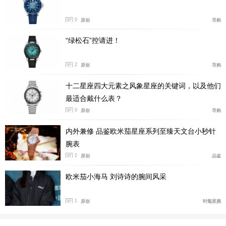
0
原创
导购
“绿松石”控请进！
2
原创
导购
十二星座四大元素之风象星座的关键词，以及他们
最适合戴什么表？
0
原创
导购
内外兼修 品鉴欧米茄星座系列至臻天文台小秒针
腕表
2
原创
品鉴
欧米茄小海马 刘诗诗的腕间风采
如今，距离施艾拉执行历史性太空任务已经过去了60
多年，在2024年的时候，欧米茄推出超霸系列“欧米茄首
1
原创
时髦星腕
枚太空表”特别复刻版，以致敬传奇、再现传奇（腕表型
号：310.30.40.50.06.001）。