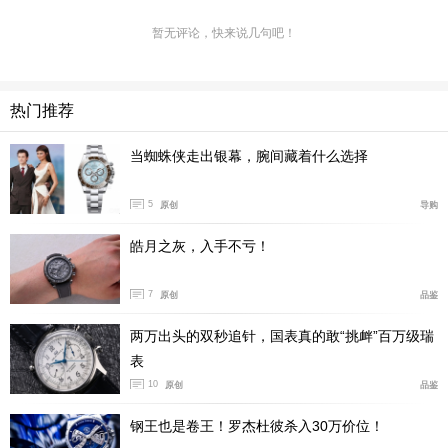
暂无评论，快来说几句吧！
腕表实拍：
热门推荐
当蜘蛛侠走出银幕，腕间藏着什么选择
5
原创
导购
皓月之灰，入手不亏！
7
原创
品鉴
两万出头的双秒追针，国表真的敢“挑衅”百万级瑞
表
10
原创
品鉴
钢王也是卷王！罗杰杜彼杀入30万价位！