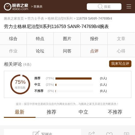
>
查腕表
搜索
腕表之家首页
>
劳力士手表
>
格林尼治型II系列
>
116759 SANR-74769Bril
劳力士格林尼治型II系列116759 SANR-74769Bril腕表
综合
特点
图片
报价
文章
作业
论坛
问答
点评
心得
相关评论
我来写点评
(4条)
推荐
(75%)
(3人)
75%
中立
(25%)
(1人)
推荐指数
不推荐
(0%)
(0人)
提示：留言中所有交易相关信息均为网友自发行为，与腕表之家无关请注意判断真伪！
最新
推荐
中立
不推荐
写评论