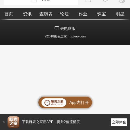
首页
资讯
查腕表
论坛
作业
珠宝
明星
去电脑版
©2018腕表之家 m.xbiao.com
App内打开
下载腕表之家用APP，提升2倍流畅度
立即体验