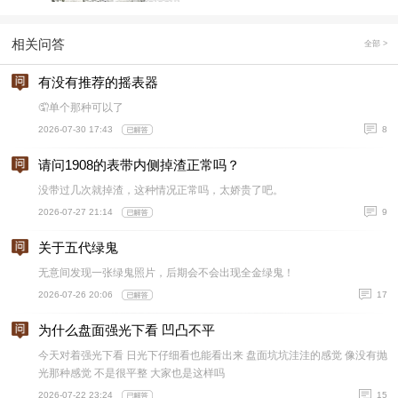
相关问答
全部 >
有没有推荐的摇表器
🤦单个那种可以了
2026-07-30 17:43
8
请问1908的表带内侧掉渣正常吗？
没带过几次就掉渣，这种情况正常吗，太娇贵了吧。
2026-07-27 21:14
9
关于五代绿鬼
无意间发现一张绿鬼照片，后期会不会出现全金绿鬼！
2026-07-26 20:06
17
为什么盘面强光下看 凹凸不平
今天对着强光下看 日光下仔细看也能看出来 盘面坑坑洼洼的感觉 像没有抛
光那种感觉 不是很平整 大家也是这样吗
2026-07-22 23:24
15