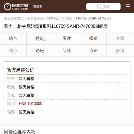
>
查腕表
搜索
腕表之家首页
>
劳力士手表
>
格林尼治型II系列
>
116759 SANR-74769Bril
劳力士格林尼治型II系列116759 SANR-74769Bril腕表
综合
特点
图片
报价
文章
作业
论坛
问答
点评
心得
官方媒体公价
价格：
暂无价格
欧元：
暂无价格
美元：
暂无价格
港币：
HK$ 1010000
瑞郎：
暂无价格
同价位推荐表款