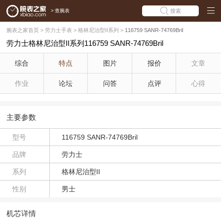
>
查腕表
搜索
腕表之家首页
>
劳力士手表
>
格林尼治型II系列
>
116759 SANR-74769Bril
劳力士格林尼治型II系列116759 SANR-74769Bril
综合
特点
图片
报价
文章
作业
论坛
问答
点评
心得
主要参数
型号
116759 SANR-74769Bril
品牌
劳力士
系列
格林尼治型II
性别
男士
机芯详情