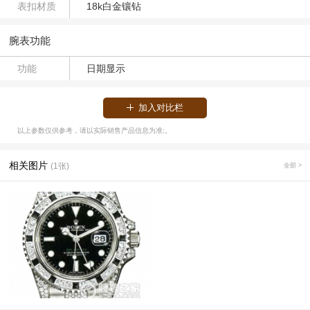
表扣材质
18k白金镶钻
腕表功能
功能
日期显示
加入对比栏
以上参数仅供参考，请以实际销售产品信息为准;。
相关图片
(1张)
全部 >