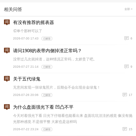
相关问答
全部 >
有没有推荐的摇表器
🤦单个那种可以了
2026-07-30 17:43
6
请问1908的表带内侧掉渣正常吗？
没带过几次就掉渣，这种情况正常吗，太娇贵了吧。
2026-07-27 21:14
9
关于五代绿鬼
无意间发现一张绿鬼照片，后期会不会出现全金绿鬼！
2026-07-26 20:06
17
为什么盘面强光下看 凹凸不平
今天对着强光下看 日光下仔细看也能看出来 盘面坑坑洼洼的感觉 像没有抛
光那种感觉 不是很平整 大家也是这样吗
2026-07-22 23:24
15