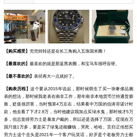
【购买感受】
兜兜转转还是在长三角购入五珠国米圈！
【最喜欢的】
最喜欢的就是那蓝黑表圈，和宝马车很呼应呀。
【最不喜欢的】
表径再大一点就好了。
【购表历程】
这个要从2015年说起，那时候萌生了买一块奢侈品腕
表的想法，那时候我老表在南非工作，那年南非本地货币兰特通货膨
胀，贬值很厉害，当时预算4万左右，结果看中万国的伯涛菲诺计时
款，他去看了下才2.8万，当时他建议我加点买绿水鬼，那时候才5万
多，但总觉得劳力士是暴发户戴的，所以还是选择了万国，哎现在万
国只值1万多，要是买了绿鬼还能赚钱，哭死，哈哈。言归正传想买
劳力士这个念头是2021年一个客户玩笑话，好歹是个老板劳力士都