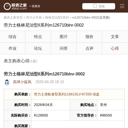
>
查腕表
搜索
腕表之家首页
>
劳力士手表
>
格林尼治型II系列
>
m126710blnr-0002(蓝黑圈)
劳力士格林尼治型II系列m126710blnr-0002
综合
特点
图片
报价
文章
作业
论坛
问答
点评
心得
表主购表心得
(1篇)
劳力士格林尼治型II系列m126710blnr-0002
高球小旋风
2026-04-29 18:10
购买表款：
劳力士潜航者型系列116610LV-97200 绿盘
购买时间：
2026年04月
购买地点：
常州
实际购买价：
¥129000
官方指导价：
¥96500
购买商家：