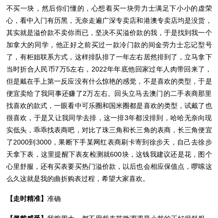
不买一块，然后你们懂的，心想着买一块劳力士满足下小小的虚荣
心，看中入门有历黑，无奈走遍广深专卖店和港澳专卖店均是没货，
其实就是溢价款不卖你而已，坚决不买溢价款的我，于是找到我一个
加拿大的同学，他正好之前买过一款冷门款的间金劳力士忘记型号
了，有柜姐联系方式，这样排队排了一年左右居然排到了，立马拿下
当时折合人民币7万5左右，2022年年底他回家过年人肉带回来了，
但是戴在手上第一反应没有什么惊艳的感觉，不是喜欢的类型，于是
便宜卖给了我同事还赚了2万左右。回头立马去澳门的二手表商那里
找喜欢的款式，一眼看中可乐圈和国米圈都是喜欢的类型，试戴了也
很喜欢，于是又让我同学去排，这一排3年都没排到，哈哈无奈向现
实低头，乖乖找表商吧，对比了珠三角和长三角的表商，长三角便宜
了2000到3000，果断下手某网红表商刷卡寄到徐步天，自己去徐步
天拿下表，这里提醒下表友检测就600块，这钱我建议还是花，图个
心里舒服，还有买表要买热门溢价款，以后也会相应保值点，啰嗦这
么久这就是我的曲折购表过程，希望大家喜欢。
【走时精准】
准确