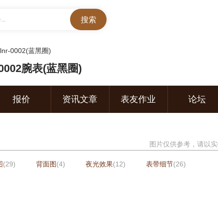
..
lnr-0002(蓝黑圈)
0002腕表(蓝黑圈)
报价
资讯文章
表友作业
论坛
图片仅供参考，请以实
图
(29)
背面图
(4)
夜光效果
(12)
表带细节
(26)