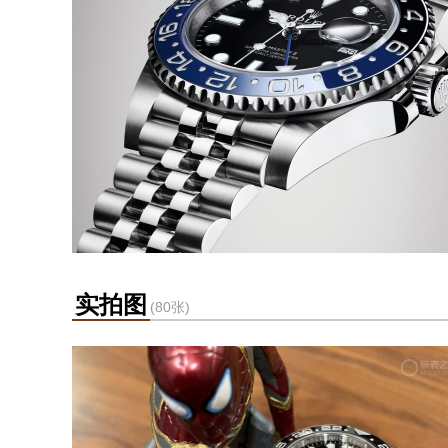
实拍图
(80张)