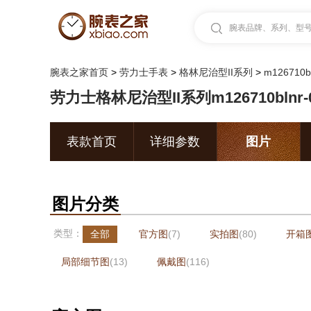
腕表品牌、系列、型号.
腕表之家首页
>
劳力士手表
>
格林尼治型II系列
>
m126710b
劳力士格林尼治型II系列m126710blnr-
表款首页
详细参数
图片
图片分类
类型：
全部
官方图
(7)
实拍图
(80)
开箱
局部细节图
(13)
佩戴图
(116)