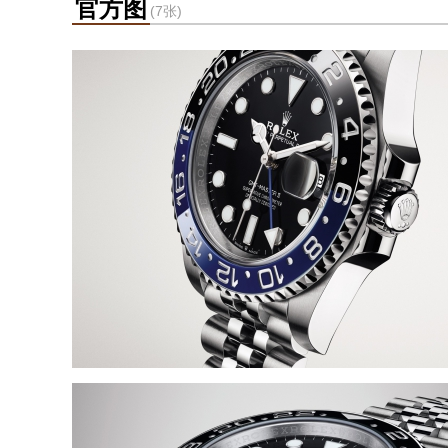
官方图
(7张)