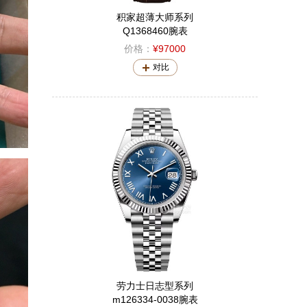
积家超薄大师系列
Q1368460腕表
价格：
¥97000
对比
劳力士日志型系列
m126334-0038腕表