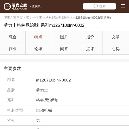
>
查腕表
搜索
腕表之家首页
>
劳力士手表
>
格林尼治型II系列
>
m126710blnr-0002(蓝黑圈)
劳力士格林尼治型II系列m126710blnr-0002
综合
特点
图片
报价
文章
作业
论坛
问答
点评
心得
主要参数
型号
m126710blnr-0002
品牌
劳力士
系列
格林尼治型II
机芯类型
自动机械
性别
男士