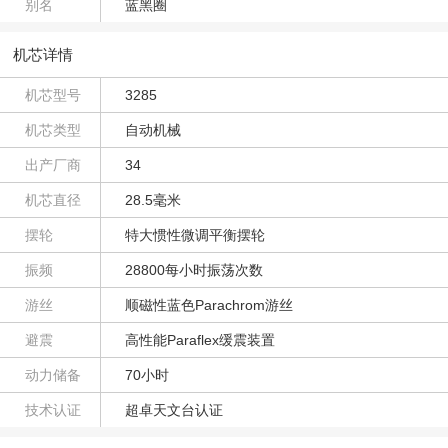
别名
蓝黑圈
机芯详情
机芯型号
3285
机芯类型
自动机械
出产厂商
34
机芯直径
28.5毫米
摆轮
特大惯性微调平衡摆轮
振频
28800每小时振荡次数
游丝
顺磁性蓝色Parachrom游丝
避震
高性能Paraflex缓震装置
动力储备
70小时
技术认证
超卓天文台认证