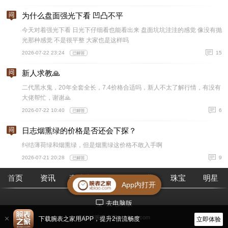
为什么盘面强光下看 凹凸不平
今天对着强光下看 日光下仔细看也能看出来 盘面坑坑洼洼的感觉 像没有抛
光那种感觉 不是很平整 大家也是这样吗
2026-07-22 23:24
15
新人求教🙏
二代黑水鬼，20年全套全长，7.4价格合适吗，新人不太了解行情，有没有
大佬帮忙，谢谢🙏
2026-07-22 10:40
6
日志烟熏绿的价格是否还会下探？
纠结薄荷绿和烟熏绿，但是烟熏绿这价格不敢入手啊
2026-07-21 20:28
9
首页
资讯
查腕表
论坛
作业
珠宝
明星
App内打开
去电脑版
©2018腕表之家 m.xbiao.com
下载腕表之家用APP，提升2倍流畅度
立即体验