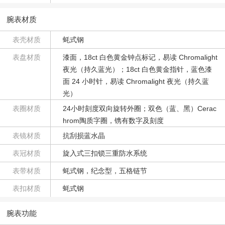
腕表材质
表壳材质
蚝式钢
表盘材质
漆面，18ct 白色黄金钟点标记，易读 Chromalight
夜光（持久蓝光）；18ct 白色黄金指针，蓝色漆
面 24 小时针，易读 Chromalight 夜光（持久蓝
光）
表圈材质
24小时刻度双向旋转外圈；双色（蓝、黑）Cerac
hrom陶质字圈，镌有数字及刻度
表镜材质
抗刮损蓝水晶
表冠材质
旋入式三扣锁三重防水系统
表带材质
蚝式钢，纪念型，五格链节
表扣材质
蚝式钢
腕表功能