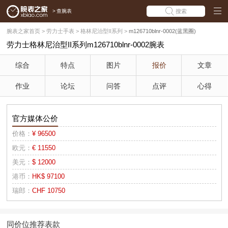
>
查腕表
搜索
腕表之家首页
>
劳力士手表
>
格林尼治型II系列
>
m126710blnr-0002(蓝黑圈)
劳力士格林尼治型II系列m126710blnr-0002腕表
综合
特点
图片
报价
文章
作业
论坛
问答
点评
心得
官方媒体公价
价格：
¥ 96500
欧元：
€ 11550
美元：
$ 12000
港币：
HK$ 97100
瑞郎：
CHF 10750
同价位推荐表款