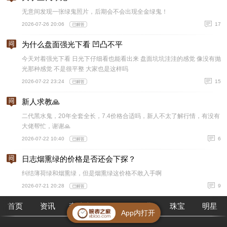
无意间发现一张绿鬼照片，后期会不会出现全金绿鬼！
2026-07-26 20:06
17
为什么盘面强光下看 凹凸不平
今天对着强光下看 日光下仔细看也能看出来 盘面坑坑洼洼的感觉 像没有抛
光那种感觉 不是很平整 大家也是这样吗
2026-07-22 23:24
15
新人求教🙏
二代黑水鬼，20年全套全长，7.4价格合适吗，新人不太了解行情，有没有
大佬帮忙，谢谢🙏
2026-07-22 10:40
6
日志烟熏绿的价格是否还会下探？
纠结薄荷绿和烟熏绿，但是烟熏绿这价格不敢入手啊
2026-07-21 20:28
9
首页
资讯
查腕表
论坛
作业
珠宝
明星
App内打开