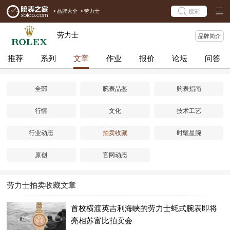
>
品牌大全
>
劳力士
搜索
劳力士
品牌简介
推荐
系列
文章
作业
报价
论坛
问答
全部
腕表品鉴
购表指南
行情
文化
技术工艺
行业动态
拍卖收藏
时髦星腕
原创
官网动态
劳力士拍卖收藏文章
首枚横渡英吉利海峡的劳力士蚝式腕表即将
亮相苏富比拍卖会