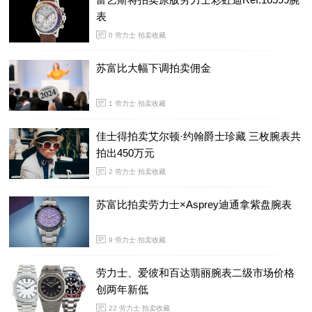
表
0
劳力士 拍卖收藏
苏富比大幅下调拍卖佣金
1
劳力士 拍卖收藏
佳士得拍卖艾尔顿·约翰爵士珍藏 三枚腕表共
拍出450万元
2
劳力士 拍卖收藏
苏富比拍卖劳力士×Asprey迪通拿紫盘腕表
9
劳力士 拍卖收藏
劳力士、爱彼和百达翡丽腕表二级市场价格
创两年新低
22
劳力士 拍卖收藏