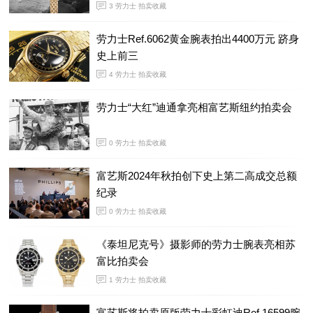
3
劳力士 拍卖收藏
劳力士Ref.6062黄金腕表拍出4400万元 跻身
史上前三
4
劳力士 拍卖收藏
劳力士“大红”迪通拿亮相富艺斯纽约拍卖会
0
劳力士 拍卖收藏
富艺斯2024年秋拍创下史上第二高成交总额
纪录
0
劳力士 拍卖收藏
《泰坦尼克号》摄影师的劳力士腕表亮相苏
富比拍卖会
1
劳力士 拍卖收藏
富艺斯将拍卖原版劳力士彩虹迪Ref.16599腕