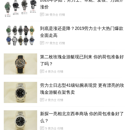
涨价
38
劳力士 行情
到底是涨还是降？2019劳力士十大热门爆款
全面走高
77
劳力士 行情
第二枚玫瑰金游艇现已到来 你的荷包准备好
了吗？
4
劳力士 行情
劳力士日志型41镶钻腕表现货 更有漂亮的玫
瑰金游艇在架售卖
2
劳力士 行情
新探一亮相北京西单商场 你的荷包准备好了
么？
5
劳力士 行情