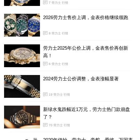
7
劳力士 行情
2026劳力士售价上调，金表价格继续领跑
8
劳力士 行情
劳力士2025年公价上调，金表售价再创新
高！
6
劳力士 行情
2024劳力士公价调整，金表涨幅显著
19
劳力士 行情
新绿水鬼跌幅近1万元，劳力士热门款崩盘
了？
70
劳力士 行情
2020年伊始，劳力士、帝舵、爱彼、万国齐