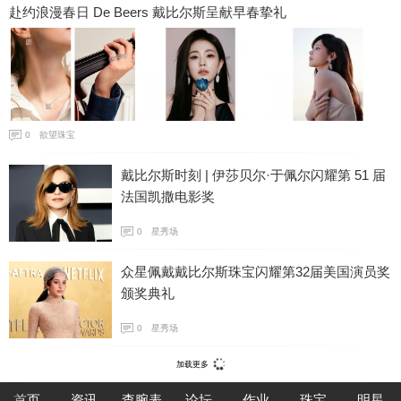
赴约浪漫春日 De Beers 戴比尔斯呈献早春挚礼
0
欲望珠宝
戴比尔斯时刻 | 伊莎贝尔·于佩尔闪耀第 51 届
法国凯撒电影奖
0
星秀场
众星佩戴戴比尔斯珠宝闪耀第32届美国演员奖
颁奖典礼
0
星秀场
加载更多
首页
资讯
查腕表
论坛
作业
珠宝
明星