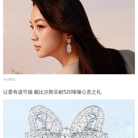
今日视点
让爱有迹可循 戴比尔斯呈献520璀璨心意之礼