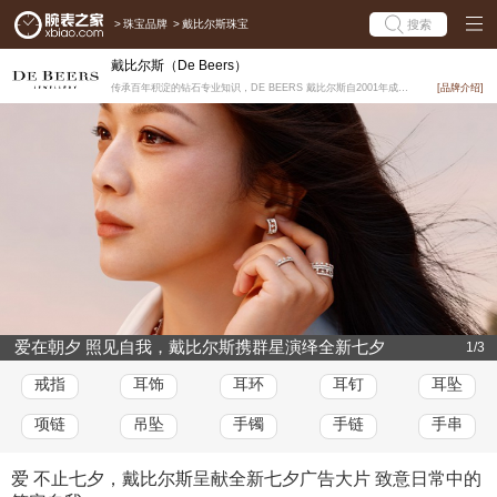
>
珠宝品牌
>
戴比尔斯珠宝
搜索
戴比尔斯（De Beers）
传承百年积淀的钻石专业知识，DE BEERS 戴比尔斯自2001年成立以来，继承卓尔不群的钻石制造传...
[品牌介绍]
爱在朝夕 照见自我，戴比尔斯携群星演绎全新七夕
1/3
广告大片
戒指
耳饰
耳环
耳钉
耳坠
项链
吊坠
手镯
手链
手串
爱 不止七夕，戴比尔斯呈献全新七夕广告大片 致意日常中的