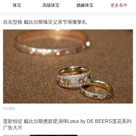
珠宝
高级珠宝
婚嫁珠宝
更多条件
自在型格 戴比尔斯臻呈父亲节璀璨挚礼
今日视点
莲影恒绽 戴比尔斯携群星演绎Lotus by DE BEERS莲花系列
广告大片