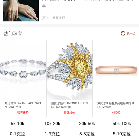
学
0
摩登搭配
热门珠宝
换一组
戴比尔斯SWAN LAKE SWA
戴比尔斯DIAMOND LEGEN
戴比尔斯婚礼系列结婚戒指J1
N LAKE 手链
DS RA RA戒指
EU12Z00K
暂无报价
暂无报价
￥8000
5k-10k
10k-20k
20k-50k
50k-100k
0-1克拉
1-3克拉
3-5克拉
5-10克拉