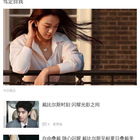
笃定自我
今日视点
戴比尔斯时刻 闪耀光影之间
0
星秀场
自由叠戴 随心闪耀 戴比尔斯呈献夏日叠戴美