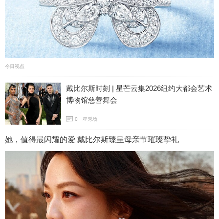
今日视点
戴比尔斯时刻 | 星芒云集2026纽约大都会艺术
博物馆慈善舞会
0
星秀场
她，值得最闪耀的爱 戴比尔斯臻呈母亲节璀璨挚礼